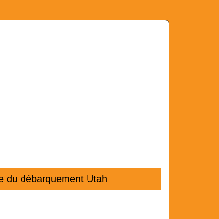
e du débar­que­ment Utah