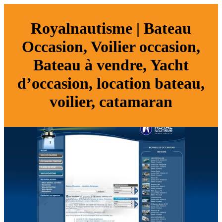
Royalnautisme | Bateau
Occasion, Voilier occasion,
Bateau à vendre, Yacht
d’occasion, location bateau,
voilier, catamaran